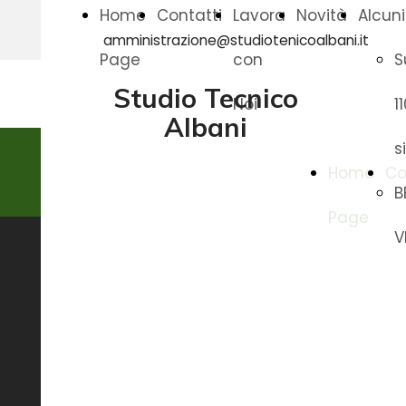
Home
Contatti
Lavora
Novità
Alcuni
amministrazione@studiotenicoalbani.it
Page
con
S
Studio Tecnico
Noi
1
Albani
s
Studio Tecnico
Home
Co
Albani
B
Page
V
Saper
guardare
INGEGNERIA, ARCHITETTURA,
oltre
EDILIZIA SOSTENIBILE,
IMPIANTISTICA, CONSULENZE